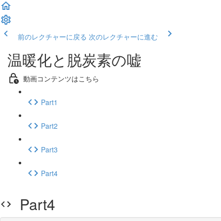
前のレクチャーに戻る
次のレクチャーに進む
温暖化と脱炭素の嘘
動画コンテンツはこちら
Part1
Part2
Part3
Part4
Part4