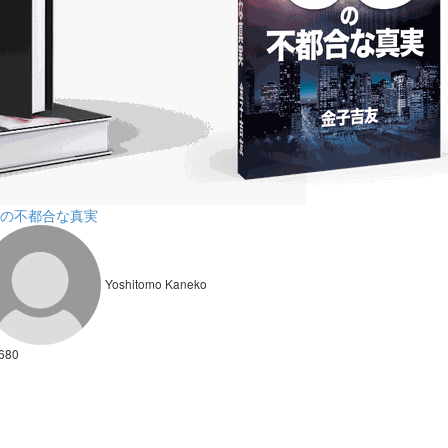
Gの不都合な真実
Yoshitomo Kaneko
680